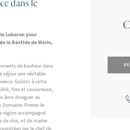
ce dans le
C
 le Luberon pour
 de la Bastide de Marie,
DE
moments de bonheur dans
re séjour une véritable
ovence. Goûtez à cette
ité, fine et savoureuse,
re âme divaguer au
x Domaine. Prenez le
la région accompagné
e de chai, et de marier
revisitées par le chef de