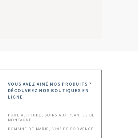
GYP SEA BEACH CLUB
VILLA MA
SAINT-T
INT BARTH - FRENCH WEST INDIES
VOUS AVEZ AIMÉ NOS PRODUITS ?
DÉCOUVREZ NOS BOUTIQUES EN
LIGNE
PURE ALTITUDE, SOINS AUX PLANTES DE
MONTAGNE
DOMAINE DE MARIE, VINS DE PROVENCE