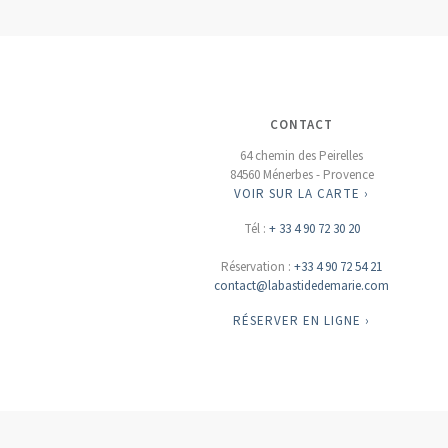
CONTACT
64 chemin des Peirelles
84560 Ménerbes - Provence
VOIR SUR LA CARTE ›
Tél :
+ 33 4 90 72 30 20
Réservation :
+33 4 90 72 54 21
contact@labastidedemarie.com
RÉSERVER EN LIGNE ›