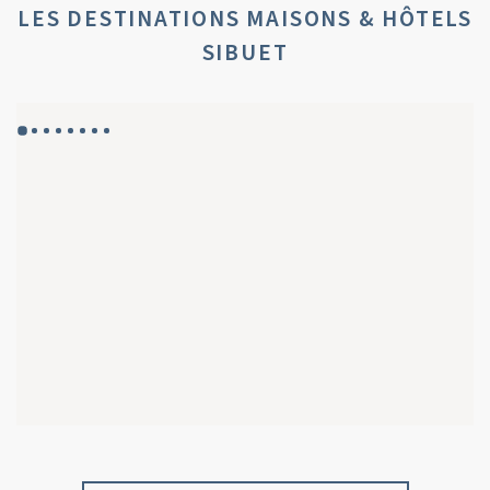
LES DESTINATIONS MAISONS & HÔTELS
SIBUET
GYP SEA HOTEL
GYP SEA BEACH HOUSES
SAINT BARTH - FRENCH WEST INDIES
SAINT BARTH - FRENCH WEST INDIES