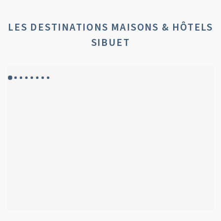
LES DESTINATIONS MAISONS & HÔTELS
SIBUET
GYP SEA HOTEL
GYP SEA BEACH HOUSES
SAINT BARTH - FRENCH WEST INDIES
SAINT BARTH - FRENCH WEST INDIES