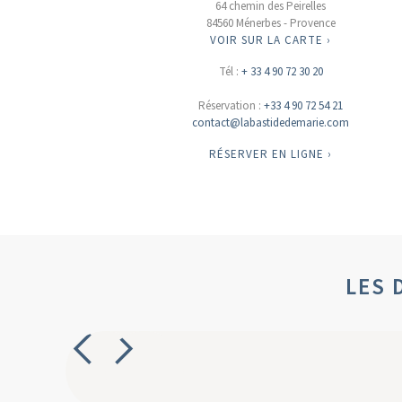
64 chemin des Peirelles
84560 Ménerbes - Provence
VOIR SUR LA CARTE ›
Tél :
+ 33 4 90 72 30 20
Réservation :
+33 4 90 72 54 21
contact@labastidedemarie.com
RÉSERVER EN LIGNE ›
LES 