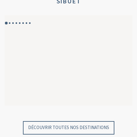
SIBUET
GYP SEA HOTEL
GYP SEA BEACH HOUSES
SAINT BARTH - FRENCH WEST INDIES
SAINT BARTH - FRENCH WEST INDIES
DÉCOUVRIR TOUTES NOS DESTINATIONS