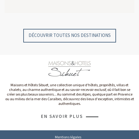
GYP SEA HOTEL
GYP SEA BEACH HOUSES
SAINT BARTH - FRENCH WEST INDIES
SAINT BARTH - FRENCH WEST INDIES
DÉCOUVRIR TOUTES NOS DESTINATIONS
Maisons et Hôtels Sibuet, une collection unique d'hôtels, propriétés, villas et
chalets, au charme authentique et au savoir-recevoir exclusif, où il fait bon se
créer ses plus beaux souvenirs... Au sommet des Alpes, quelque part en Provence
ou au milieu de la mer des Caraïbes, découvrez des lieux d'exception, intimistes et
authentiques.
EN SAVOIR PLUS
Mentions légales