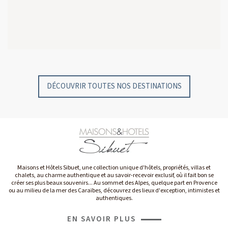
GYP SEA HOTEL
GYP SEA BEACH HOUSES
SAINT BARTH - FRENCH WEST INDIES
SAINT BARTH - FRENCH WEST INDIES
DÉCOUVRIR TOUTES NOS DESTINATIONS
Maisons et Hôtels Sibuet, une collection unique d'hôtels, propriétés, villas et
chalets, au charme authentique et au savoir-recevoir exclusif, où il fait bon se
créer ses plus beaux souvenirs... Au sommet des Alpes, quelque part en Provence
ou au milieu de la mer des Caraïbes, découvrez des lieux d'exception, intimistes et
authentiques.
EN SAVOIR PLUS