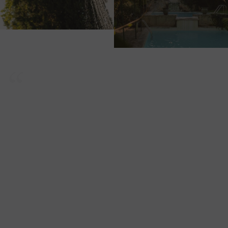
“
A Provencal stone farmhouse where the
family home spirit meets timeless elegance...
YONDER
VOIR TOUS NOS ARTICLES