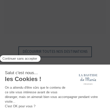
GYP SEA HOTEL
GYP SEA BEACH HOUSES
SAINT BARTH - FRENCH WEST INDIES
SAINT BARTH - FRENCH WEST INDIES
DÉCOUVRIR TOUTES NOS DESTINATIONS
Maisons et Hôtels Sibuet, une collection unique d'hôtels, propriétés, villas et
chalets, au charme authentique et au savoir-recevoir exclusif, où il fait bon se
créer ses plus beaux souvenirs... Au sommet des Alpes, quelque part en Provence
ou au milieu de la mer des Caraïbes, découvrez des lieux d'exception, intimistes et
authentiques.